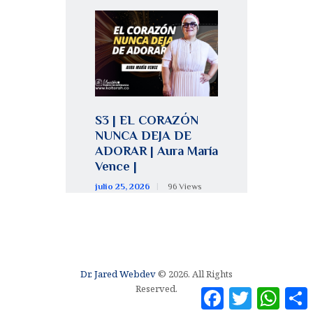
S3 | EL CORAZÓN
NUNCA DEJA DE
ADORAR | Aura María
Vence |
julio 25, 2026
96
Views
Dr. Jared Webdev
© 2026. All Rights
Reserved.
F
T
W
a
w
h
o