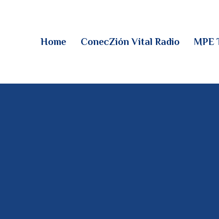
HOME
CONECZIÓN VITAL
Home
ConecZión Vital Radio
MPE 
RADIO
MPE TV
DESCUBRE
DONACIONES
PARTICIPA
REUNIONES &
CONTACTOS