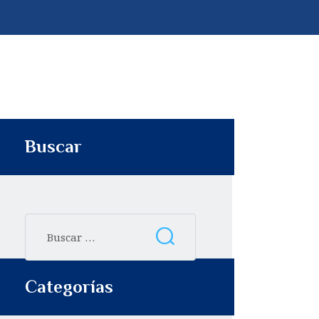
p
t
i
r
Buscar
Categorías