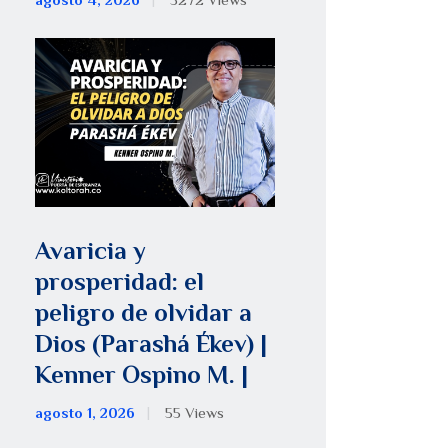
agosto 4, 2026
5272
Views
Avaricia y
prosperidad: el
peligro de olvidar a
Dios (Parashá Ékev) |
Kenner Ospino M. |
agosto 1, 2026
55
Views