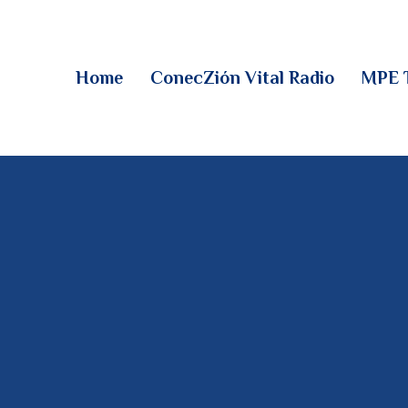
HOME
CONECZIÓN VITAL
Home
ConecZión Vital Radio
MPE 
RADIO
MPE TV
DESCUBRE
DONACIONES
PARTICIPA
REUNIONES &
CONTACTOS