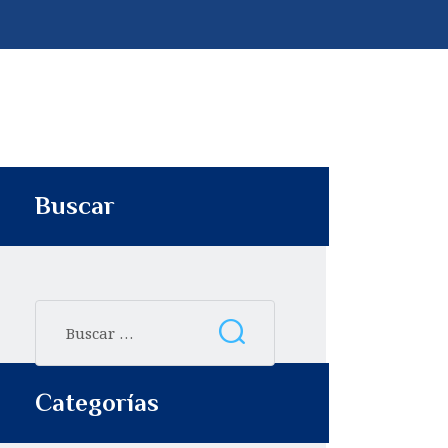
p
t
i
r
Buscar
Categorías