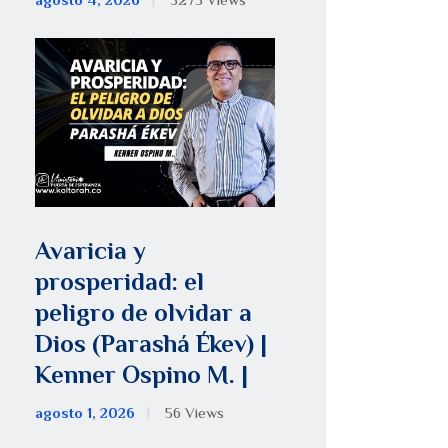
agosto 4, 2026
5275
Views
Avaricia y
prosperidad: el
peligro de olvidar a
Dios (Parashá Ékev) |
Kenner Ospino M. |
agosto 1, 2026
56
Views