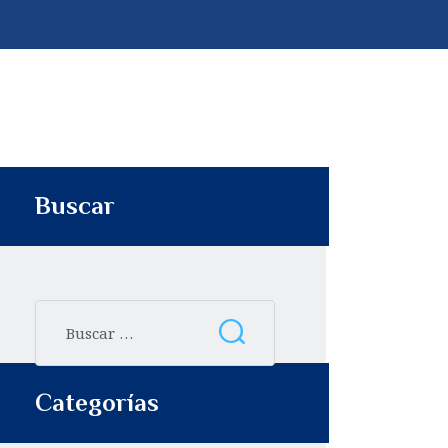
p
t
i
r
Buscar
Categorías