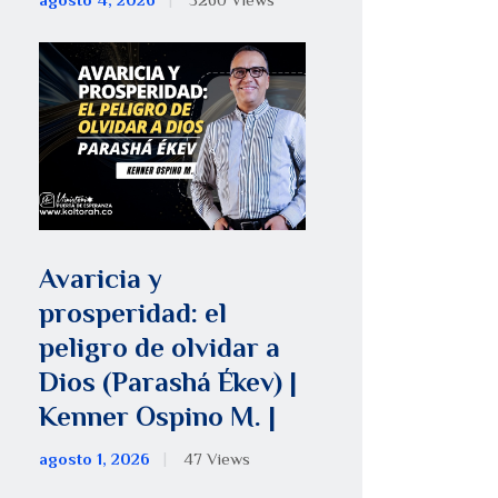
agosto 4, 2026
5260
Views
Avaricia y
prosperidad: el
peligro de olvidar a
Dios (Parashá Ékev) |
Kenner Ospino M. |
agosto 1, 2026
47
Views