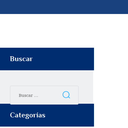
p
t
i
r
Buscar
Categorías