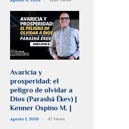
agosto 4, 2026
5260
Views
Avaricia y
prosperidad: el
peligro de olvidar a
Dios (Parashá Ékev) |
Kenner Ospino M. |
agosto 1, 2026
47
Views