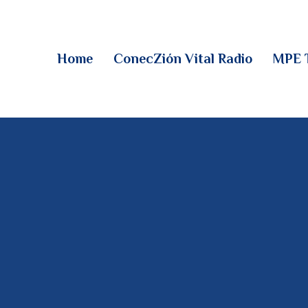
HOME
CONECZIÓN VITAL
Home
ConecZión Vital Radio
MPE 
RADIO
MPE TV
DESCUBRE
DONACIONES
PARTICIPA
REUNIONES &
CONTACTOS