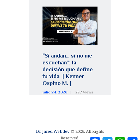
“Si andan… si no me
escuchan”: la
decisión que define
tu vida | Kenner
Ospino M. |
julio 24, 2026
297
Views
Dr. Jared Webdev
© 2026. All Rights
Reserved.
F
T
W