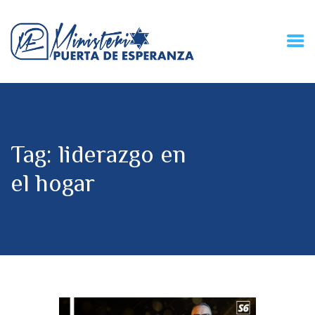
HOME
CONECZIÓN VITAL
RADIO
Tag: liderazgo en
MPE TV
DESCUBRE
el hogar
DONACIONES
PARTICIPA
REUNIONES &
CONTACTOS