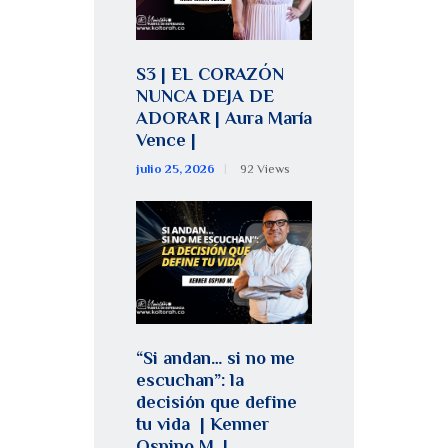
S3 | EL CORAZÓN
NUNCA DEJA DE
ADORAR | Aura María
Vence |
julio 25, 2026
92
Views
“Si andan… si no me
escuchan”: la
decisión que define
tu vida | Kenner
Ospino M. |