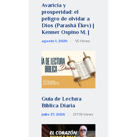
Avaricia y
prosperidad: el
peligro de olvidar a
Dios (Parashá Ékev) |
Kenner Ospino M. |
agosto 1, 2026
55
Views
Guía de Lectura
Bíblica Diaria
julio 27, 2026
21776
Views