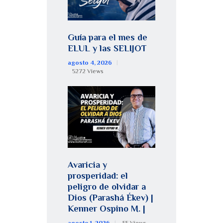
Guía para el mes de
ELUL y las SELIJOT
agosto 4, 2026
5272
Views
Avaricia y
prosperidad: el
peligro de olvidar a
Dios (Parashá Ékev) |
Kenner Ospino M. |
agosto 1, 2026
55
Views