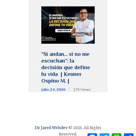
“Si andan… si no me
escuchan”: la
decisión que define
tu vida | Kenner
Ospino M. |
julio 24, 2026
279
Views
Dr. Jared Webdev
© 2026. All Rights
Reserved.
F
T
W