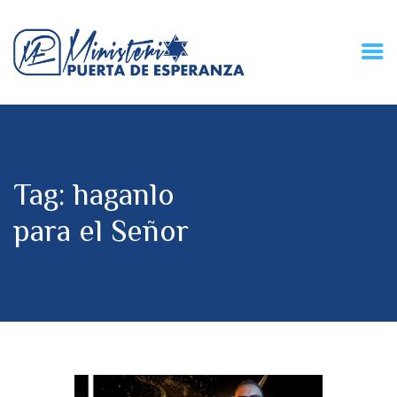
HOME
CONECZIÓN VITAL
RADIO
Tag: haganlo
MPE TV
DESCUBRE
para el Señor
DONACIONES
PARTICIPA
REUNIONES &
CONTACTOS