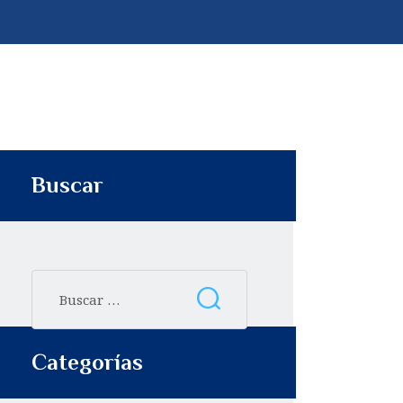
p
t
i
r
Buscar
Categorías