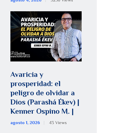
agosto 4, 2026
5256
Views
Avaricia y
prosperidad: el
peligro de olvidar a
Dios (Parashá Ékev) |
Kenner Ospino M. |
agosto 1, 2026
43
Views