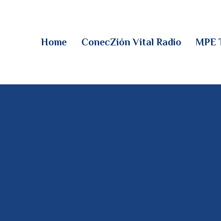
HOME
CONECZIÓN VITAL
Home
ConecZión Vital Radio
MPE 
RADIO
MPE TV
DESCUBRE
DONACIONES
PARTICIPA
REUNIONES &
CONTACTOS