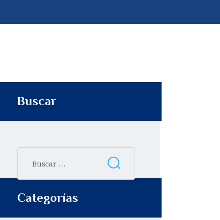
p
t
i
r
Buscar
Categorías