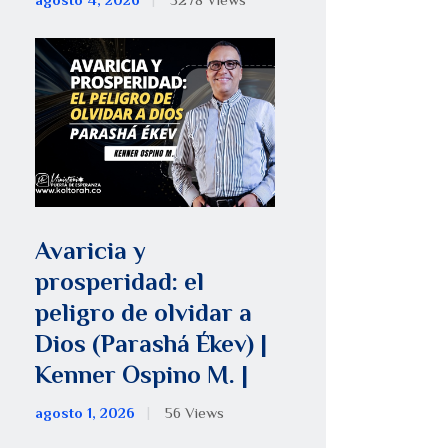
agosto 4, 2026
5278
Views
Avaricia y
prosperidad: el
peligro de olvidar a
Dios (Parashá Ékev) |
Kenner Ospino M. |
agosto 1, 2026
56
Views