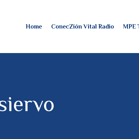
HOME
CONECZIÓN VITAL
Home
ConecZión Vital Radio
MPE 
RADIO
MPE TV
DESCUBRE
DONACIONES
siervo
PARTICIPA
REUNIONES &
CONTACTOS