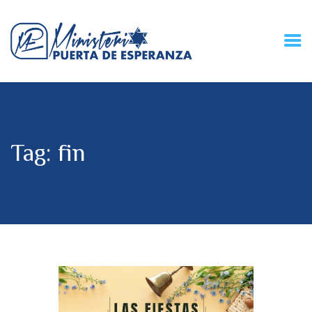
HOME
CONECZIÓN VITAL
RADIO
Tag: fin
MPE TV
DESCUBRE
DONACIONES
PARTICIPA
REUNIONES &
CONTACTOS