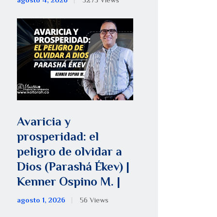
agosto 4, 2026
5275
Views
Avaricia y
prosperidad: el
peligro de olvidar a
Dios (Parashá Ékev) |
Kenner Ospino M. |
agosto 1, 2026
56
Views