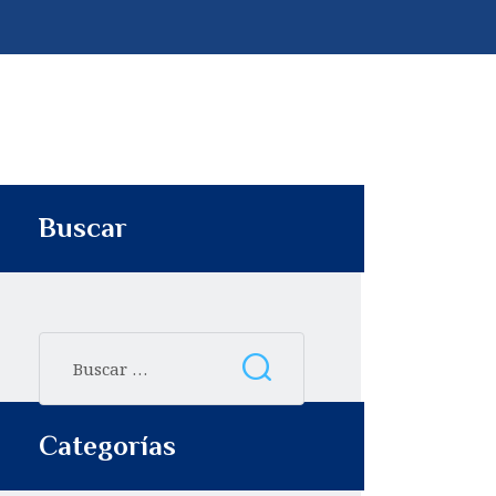
p
t
i
r
Buscar
Categorías