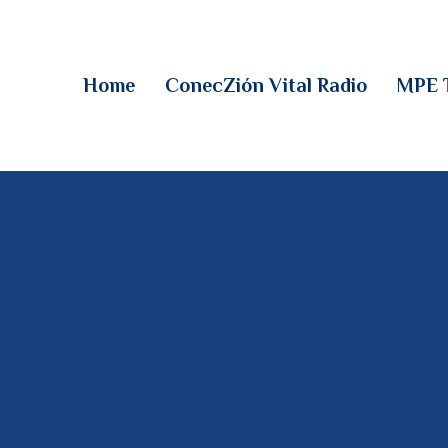
HOME
CONECZIÓN VITAL
Home
ConecZión Vital Radio
MPE 
RADIO
MPE TV
DESCUBRE
DONACIONES
PARTICIPA
REUNIONES &
CONTACTOS