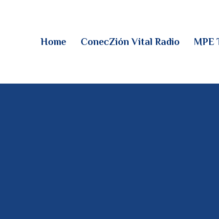
HOME
CONECZIÓN VITAL
Home
ConecZión Vital Radio
MPE 
RADIO
MPE TV
DESCUBRE
DONACIONES
PARTICIPA
REUNIONES &
CONTACTOS