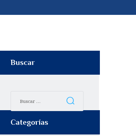
p
t
i
r
Buscar
Categorías