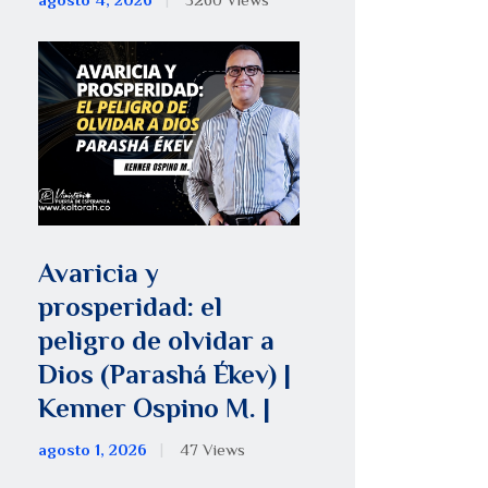
agosto 4, 2026
5260
Views
Avaricia y
prosperidad: el
peligro de olvidar a
Dios (Parashá Ékev) |
Kenner Ospino M. |
agosto 1, 2026
47
Views