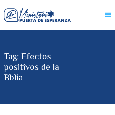
HOME
CONECZIÓN VITAL
RADIO
Tag: Efectos
MPE TV
DESCUBRE
positivos de la
DONACIONES
Bblia
PARTICIPA
REUNIONES &
CONTACTOS