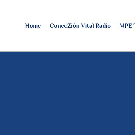
HOME
CONECZIÓN VITAL
Home
ConecZión Vital Radio
MPE 
RADIO
MPE TV
DESCUBRE
DONACIONES
PARTICIPA
REUNIONES &
CONTACTOS