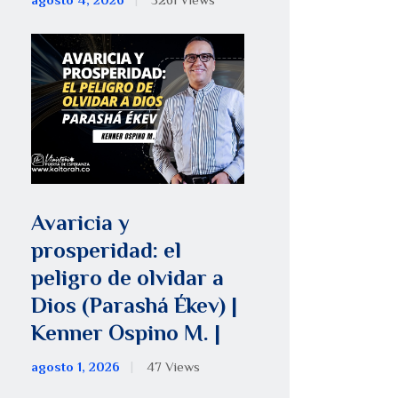
agosto 4, 2026
5261
Views
Avaricia y
prosperidad: el
peligro de olvidar a
Dios (Parashá Ékev) |
Kenner Ospino M. |
agosto 1, 2026
47
Views