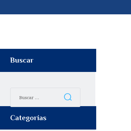
p
t
i
r
Buscar
Categorías