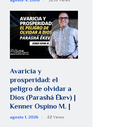
agosto 4, 2026
5254
Views
Avaricia y
prosperidad: el
peligro de olvidar a
Dios (Parashá Ékev) |
Kenner Ospino M. |
agosto 1, 2026
42
Views