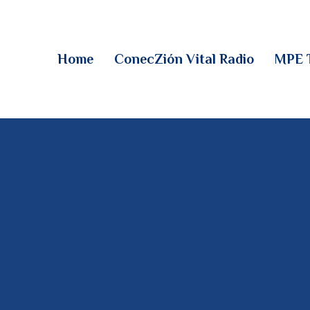
HOME
CONECZIÓN VITAL
Home
ConecZión Vital Radio
MPE 
RADIO
MPE TV
DESCUBRE
DONACIONES
PARTICIPA
REUNIONES &
CONTACTOS