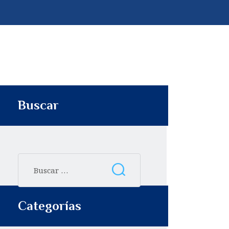
p
t
i
r
Buscar
Categorías