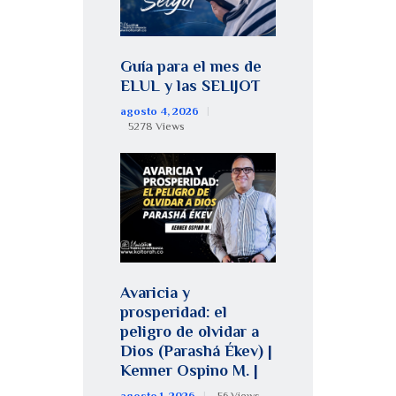
Guía para el mes de
ELUL y las SELIJOT
agosto 4, 2026
5278
Views
Avaricia y
prosperidad: el
peligro de olvidar a
Dios (Parashá Ékev) |
Kenner Ospino M. |
agosto 1, 2026
56
Views