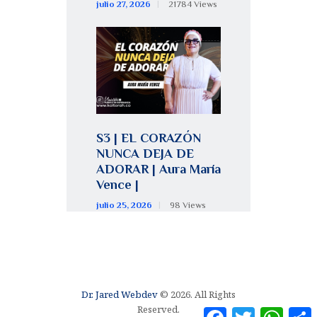
julio 27, 2026
21784
Views
S3 | EL CORAZÓN
NUNCA DEJA DE
ADORAR | Aura María
Vence |
julio 25, 2026
98
Views
Dr. Jared Webdev
© 2026. All Rights
Reserved.
F
T
W