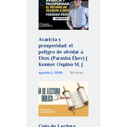
Avaricia y
prosperidad: el
peligro de olvidar a
Dios (Parashá Ékev) |
Kenner Ospino M. |
agosto 1, 2026
56
Views
Guía de Lectura