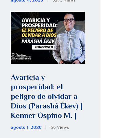
agosto 4, 2026
5275
Views
Avaricia y
prosperidad: el
peligro de olvidar a
Dios (Parashá Ékev) |
Kenner Ospino M. |
agosto 1, 2026
56
Views