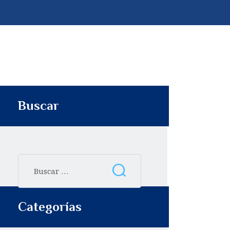
p
t
i
r
Buscar
Categorías