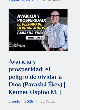
agosto 4, 2026
5276
Views
Avaricia y
prosperidad: el
peligro de olvidar a
Dios (Parashá Ékev) |
Kenner Ospino M. |
agosto 1, 2026
56
Views