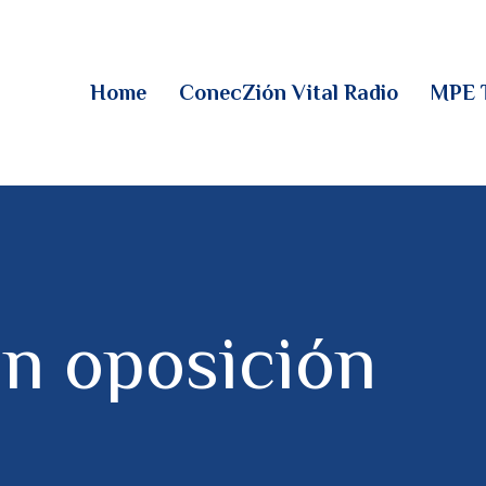
HOME
CONECZIÓN VITAL
Home
ConecZión Vital Radio
MPE 
RADIO
MPE TV
DESCUBRE
DONACIONES
en oposición
PARTICIPA
REUNIONES &
CONTACTOS