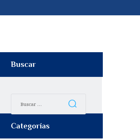
p
t
i
r
Buscar
Categorías