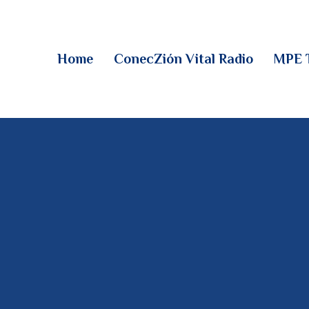
HOME
CONECZIÓN VITAL
Home
ConecZión Vital Radio
MPE 
RADIO
MPE TV
DESCUBRE
DONACIONES
PARTICIPA
REUNIONES &
CONTACTOS