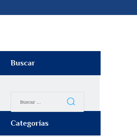
p
t
i
r
Buscar
Categorías