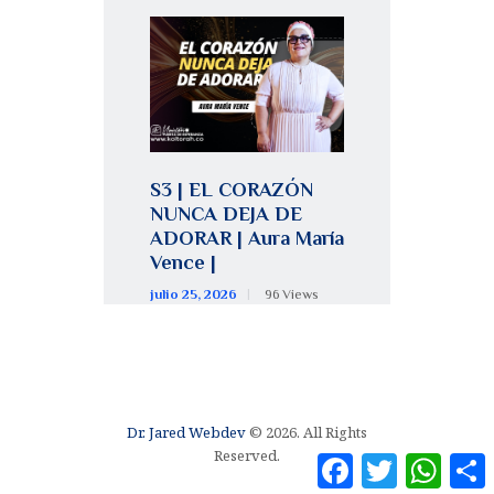
S3 | EL CORAZÓN
NUNCA DEJA DE
ADORAR | Aura María
Vence |
julio 25, 2026
96
Views
Dr. Jared Webdev
© 2026. All Rights
Reserved.
F
T
W
a
w
h
o