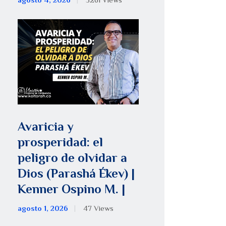
agosto 4, 2026
5261
Views
Avaricia y
prosperidad: el
peligro de olvidar a
Dios (Parashá Ékev) |
Kenner Ospino M. |
agosto 1, 2026
47
Views