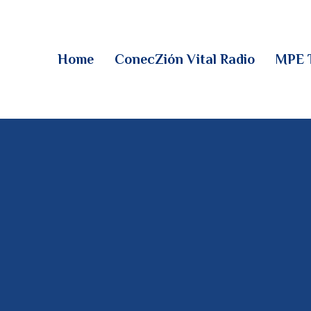
HOME
CONECZIÓN VITAL
Home
ConecZión Vital Radio
MPE 
RADIO
MPE TV
DESCUBRE
DONACIONES
PARTICIPA
REUNIONES &
CONTACTOS