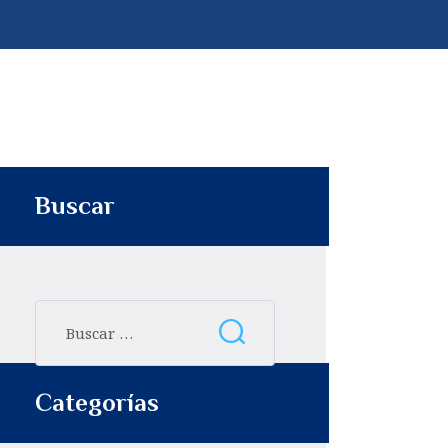
p
t
i
r
Buscar
Categorías