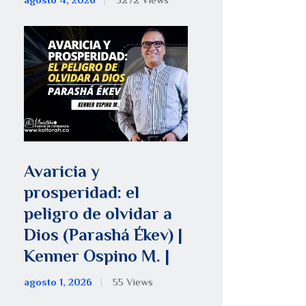
agosto 4, 2026
5272
Views
Avaricia y
prosperidad: el
peligro de olvidar a
Dios (Parashá Ékev) |
Kenner Ospino M. |
agosto 1, 2026
55
Views