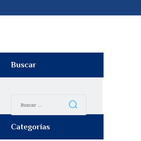
p
t
i
r
Buscar
Categorías