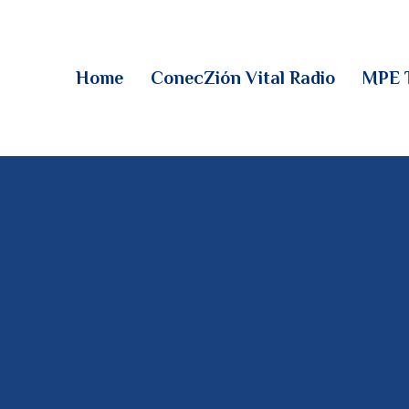
HOME
CONECZIÓN VITAL
Home
ConecZión Vital Radio
MPE 
RADIO
MPE TV
DESCUBRE
DONACIONES
PARTICIPA
REUNIONES &
CONTACTOS