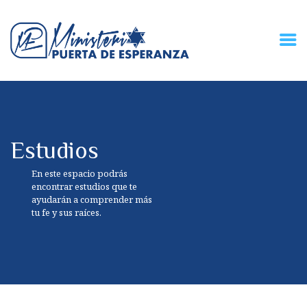
HOME
CONECZIÓN VITAL
RADIO
Estudios
MPE TV
DESCUBRE
En este espacio podrás
DONACIONES
encontrar estudios que te
ayudarán a comprender más
PARTICIPA
tu fe y sus raíces.
REUNIONES &
CONTACTOS