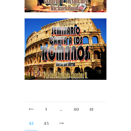
1
…
40
<
41
42
43
>