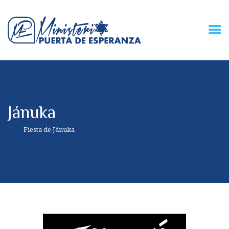
HOME
CONECZIÓN VITAL
RADIO
Jánuka
MPE TV
DESCUBRE
Fiesta de Jánuka
DONACIONES
PARTICIPA
REUNIONES &
CONTACTOS