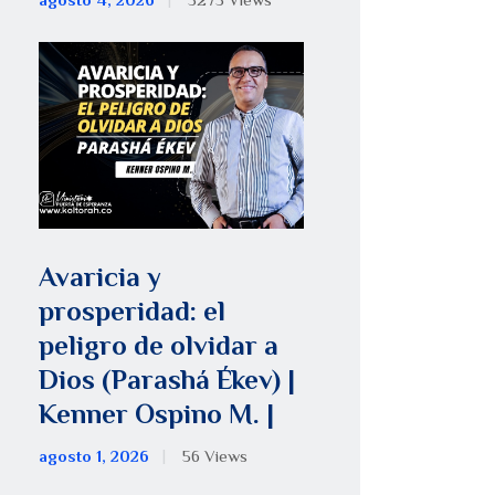
agosto 4, 2026
5275
Views
Avaricia y
prosperidad: el
peligro de olvidar a
Dios (Parashá Ékev) |
Kenner Ospino M. |
agosto 1, 2026
56
Views