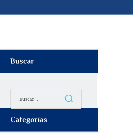
p
t
i
r
Buscar
Categorías