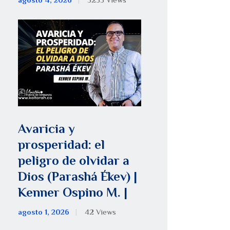
agosto 4, 2026
5255
Views
Avaricia y
prosperidad: el
peligro de olvidar a
Dios (Parashá Ékev) |
Kenner Ospino M. |
agosto 1, 2026
42
Views