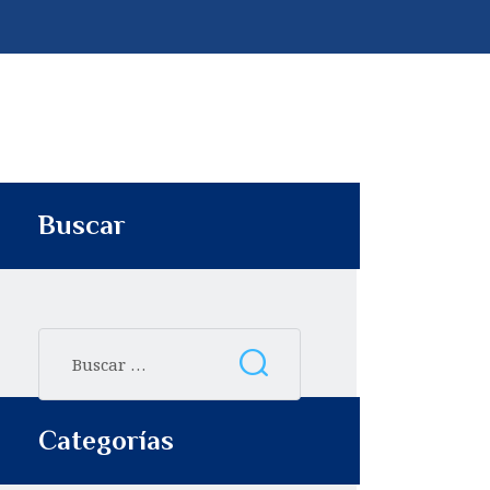
p
t
i
r
Buscar
Categorías