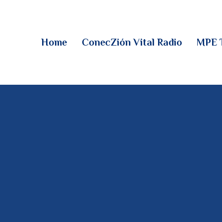
HOME
CONECZIÓN VITAL
Home
ConecZión Vital Radio
MPE 
RADIO
MPE TV
DESCUBRE
DONACIONES
PARTICIPA
REUNIONES &
CONTACTOS