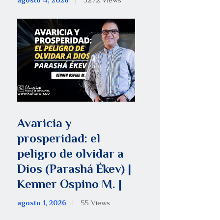
agosto 4, 2026
5272
Views
Avaricia y
prosperidad: el
peligro de olvidar a
Dios (Parashá Ékev) |
Kenner Ospino M. |
agosto 1, 2026
55
Views