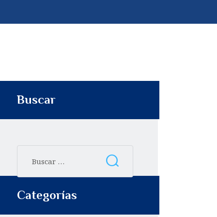
p
t
i
r
Buscar
Categorías