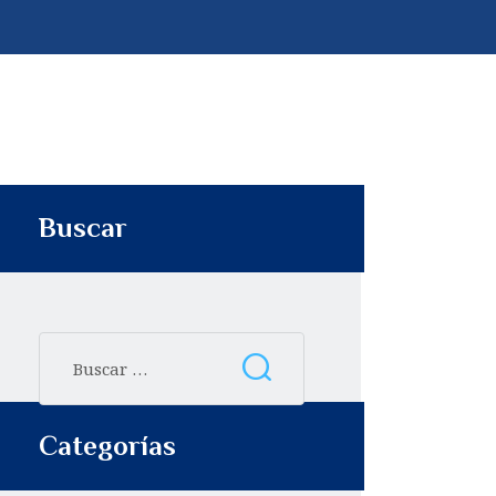
p
t
i
r
Buscar
Categorías