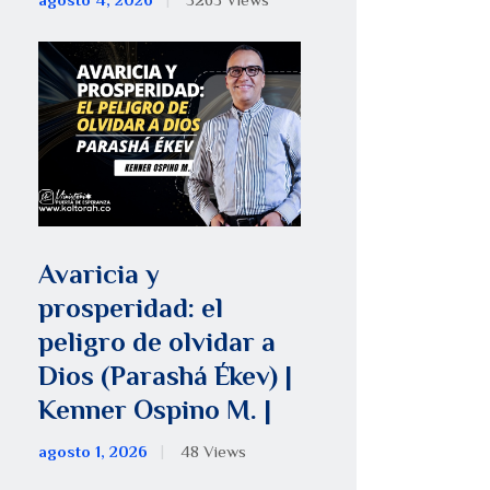
agosto 4, 2026
5263
Views
Avaricia y
prosperidad: el
peligro de olvidar a
Dios (Parashá Ékev) |
Kenner Ospino M. |
agosto 1, 2026
48
Views