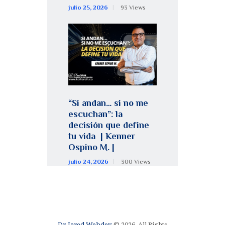
julio 25, 2026
93
Views
“Si andan… si no me
escuchan”: la
decisión que define
tu vida | Kenner
Ospino M. |
julio 24, 2026
300
Views
Dr. Jared Webdev
© 2026. All Rights