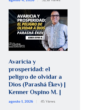
agosto 4, 2026
5258
Views
Avaricia y
prosperidad: el
peligro de olvidar a
Dios (Parashá Ékev) |
Kenner Ospino M. |
agosto 1, 2026
45
Views