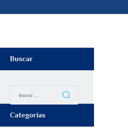
p
t
i
r
Buscar
Categorías