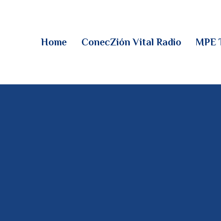
HOME
CONECZIÓN VITAL
Home
ConecZión Vital Radio
MPE 
RADIO
MPE TV
DESCUBRE
DONACIONES
PARTICIPA
REUNIONES &
CONTACTOS