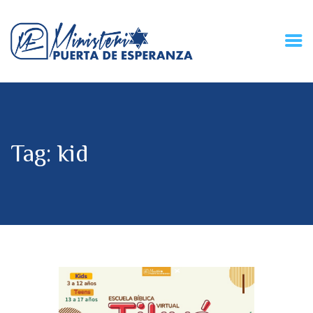
HOME
CONECZIÓN VITAL
RADIO
Tag: kid
MPE TV
DESCUBRE
DONACIONES
PARTICIPA
REUNIONES &
CONTACTOS