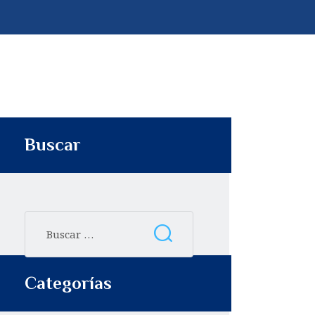
p
t
i
r
Buscar
Categorías