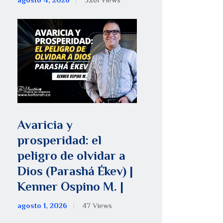
agosto 4, 2026
5261
Views
Avaricia y
prosperidad: el
peligro de olvidar a
Dios (Parashá Ékev) |
Kenner Ospino M. |
agosto 1, 2026
47
Views