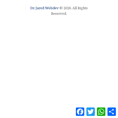
Dr. Jared Webdev
© 2026. All Rights
Reserved.
F
T
W
a
w
h
o
c
i
a