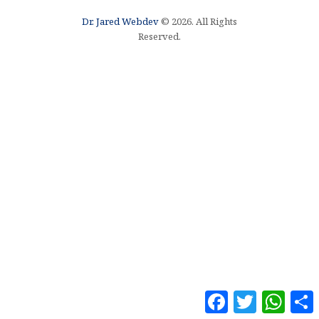
Dr. Jared Webdev
© 2026. All Rights
Reserved.
F
T
W
a
w
h
o
c
i
a