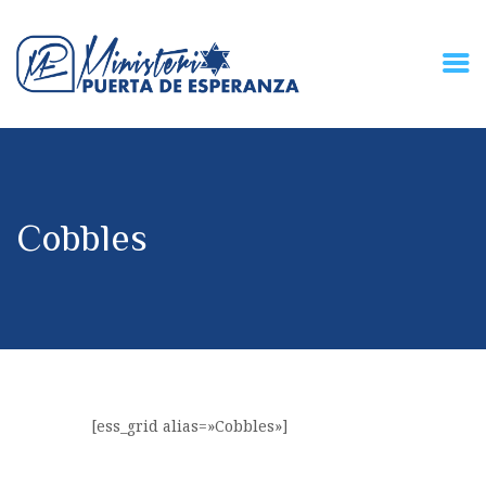
HOME
CONECZIÓN VITAL
RADIO
Cobbles
MPE TV
DESCUBRE
DONACIONES
PARTICIPA
REUNIONES &
CONTACTOS
[ess_grid alias=»Cobbles»]