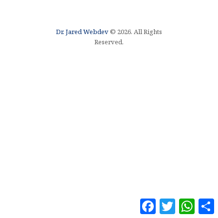
Dr. Jared Webdev
© 2026. All Rights
Reserved.
F
T
W
a
w
h
o
c
i
a