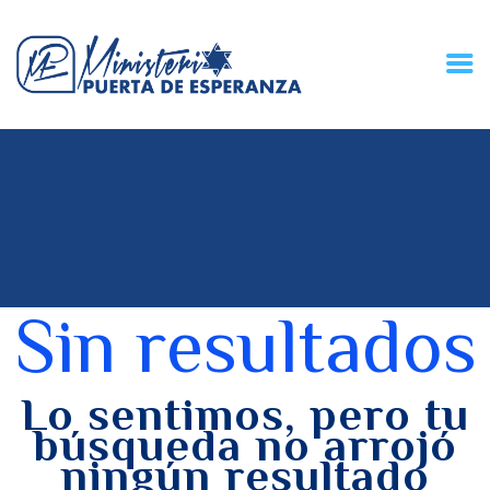
HOME
CONECZIÓN VITAL
RADIO
MPE TV
DESCUBRE
DONACIONES
Sin resultados
PARTICIPA
REUNIONES &
CONTACTOS
Lo sentimos, pero tu
búsqueda no arrojó
ningún resultado