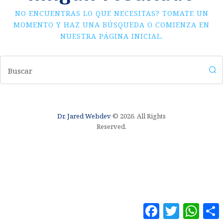
NO ENCUENTRAS LO QUE NECESITAS? TOMATE UN
MOMENTO Y HAZ UNA BÚSQUEDA O COMIENZA EN
NUESTRA PÁGINA INICIAL
.
Dr. Jared Webdev
© 2026. All Rights
Reserved.
F
T
W
a
w
h
o
c
i
a