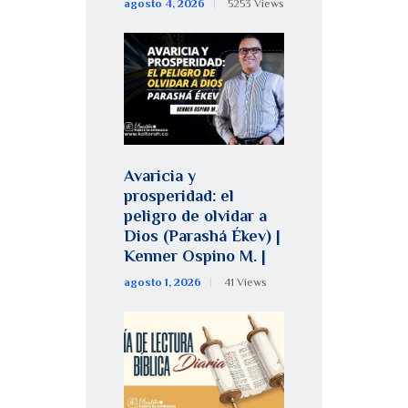
agosto 4, 2026
5253
Views
Avaricia y
prosperidad: el
peligro de olvidar a
Dios (Parashá Ékev) |
Kenner Ospino M. |
agosto 1, 2026
41
Views