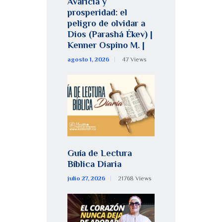
Avaricia y
prosperidad: el
peligro de olvidar a
Dios (Parashá Ékev) |
Kenner Ospino M. |
agosto 1, 2026
47
Views
Guía de Lectura
Bíblica Diaria
julio 27, 2026
21768
Views